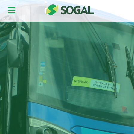
Sogal
Frota
Horários
Informativo
Contato
Ouvidoria
Trabalhe Conosco