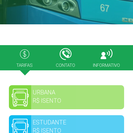
TARIFAS
CONTATO
INFORMATIVO
Visão:
“Ser reconhecida como a melhor alternativa de
mobilidade para a população da região onde atua“.
URBANA
R$ ISENTO
ESTUDANTE
R$ ISENTO